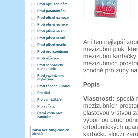
Proti opruzeninám
Proti paradentóze
Proti plísni na noze
Proti plísni na ruce
Proti plísni na zdi
Proti plísni nehtů
Ani ten nejlepší zu
Proti plísni rostlin
mezizubní plak, kte
Proti proleženinám
mezizubní kartáčky 
Proti růžovce
mezizubních prostor
Proti seboroické
dermatitidě
vhodné pro zuby na
Proti vaginálním
mykózám
Popis
Proti zápachu nohou
Pro děti
Vlastnosti:
speciáln
Pro zahrádkáře
mezizubních prostor
Pro zvířata
plastovou vrstvou z
Ústní voda proti
zánětům
výbornou průchodnos
ortodontických apar
Barva bez fungicidních
kartáčku slouží zar
účinků