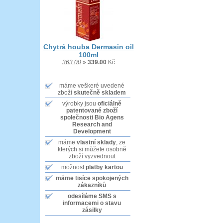
Chytrá houba Dermasin oil
100ml
363.00
»
339.00
Kč
máme veškeré uvedené
zboží
skutečně skladem
výrobky jsou
oficiálně
patentované zboží
společnosti Bio Agens
Research and
Development
máme
vlastní sklady
, ze
kterých si můžete osobně
zboží vyzvednout
možnost
platby kartou
máme tisíce
spokojených
zákazníků
odesíláme SMS
s
informacemi o stavu
zásilky