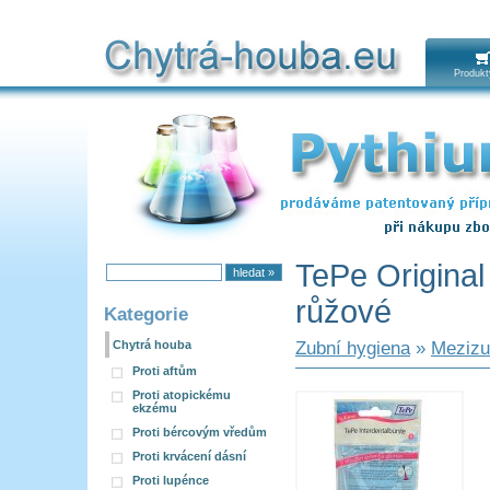
Produkt
TePe Original
růžové
Kategorie
Chytrá houba
Zubní hygiena
»
Mezizu
Proti aftům
Proti atopickému
ekzému
Proti bércovým vředům
Proti krvácení dásní
Proti lupénce