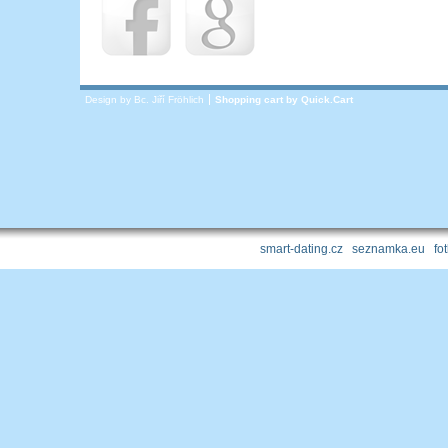
Design by Bc. Jiří Fröhlich
Shopping cart by
Quick.Cart
smart-dating.cz
|
seznamka.eu
|
fo