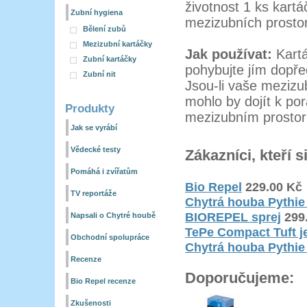
životnost 1 ks kartá
Zubní hygiena
mezizubních prosto
Bělení zubů
Mezizubní kartáčky
Jak používat:
Kart
Zubní kartáčky
pohybujte jím dopře
Zubní nit
Jsou-li vaše mezizub
mohlo by dojít k po
Produkty
mezizubním prostor
Jak se vyrábí
Vědecké testy
Zákazníci, kteří s
Pomáhá i zvířatům
Bio Repel
229.00
Kč
TV reportáže
Chytrá houba Pythie
BIOREPEL sprej
299
Napsali o Chytré houbě
TePe Compact Tuft j
Obchodní spolupráce
Chytrá houba Pythie
Recenze
Doporučujeme:
Bio Repel recenze
Zkušenosti