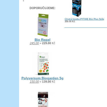
DOPORUČUJEME:
Chytrá houba PYTHIE Bio Plus 5x3g
359.00
Kč
Bio Repel
245.00
»
229.00
Kč
Polyversum Biogarden 5g
150.00
»
139.00
Kč