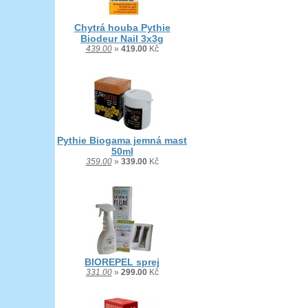
Chytrá houba Pythie
Biodeur Nail 3x3g
439.00
»
419.00
Kč
Pythie Biogama jemná mast
50ml
359.00
»
339.00
Kč
BIOREPEL sprej
331.00
»
299.00
Kč